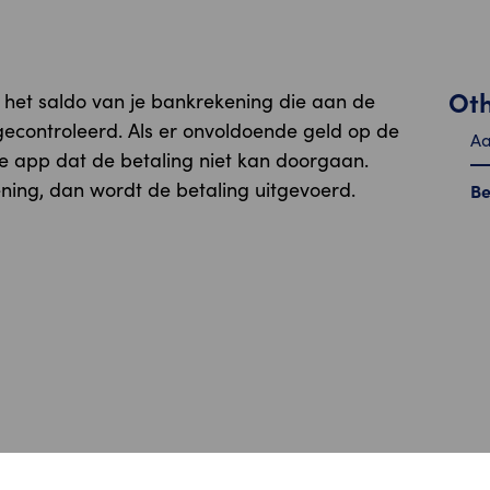
Ot
t het saldo van je bankrekening die aan de
gecontroleerd. Als er onvoldoende geld op de
Aa
 de app dat de betaling niet kan doorgaan.
ning, dan wordt de betaling uitgevoerd.
Be