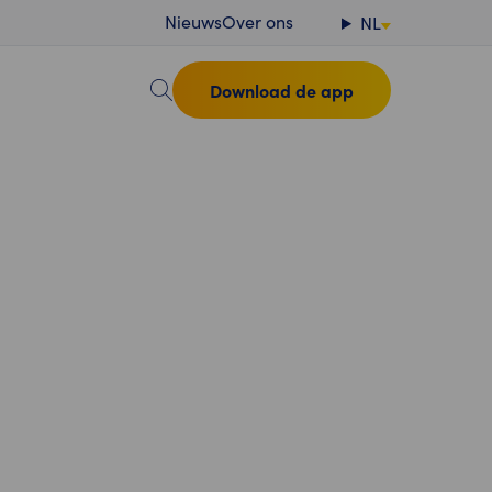
Nieuws
Over ons
NL
Download de app