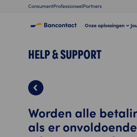
Content
Consument
Professioneel
Partners
Onze oplossingen
Jo
HELP & SUPPORT
Worden alle betali
als er onvoldoende