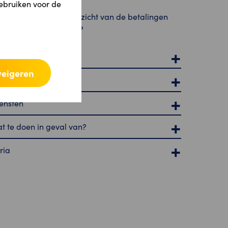
gebruiken voor de
Waar vind ik een overzicht van de betalingen
die ik heb uitgevoerd?
ivacy en veiligheid
weigeren
ncties van de app
ensten
t te doen in geval van?
ria