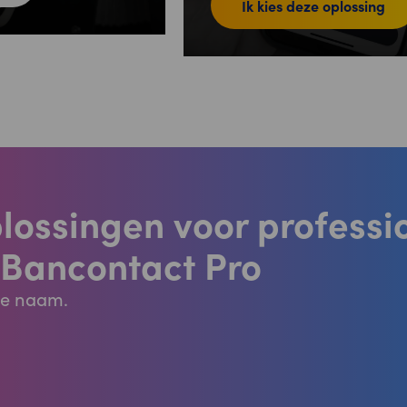
Ik kies deze oplossing
lossingen voor professi
 Bancontact Pro
re naam.