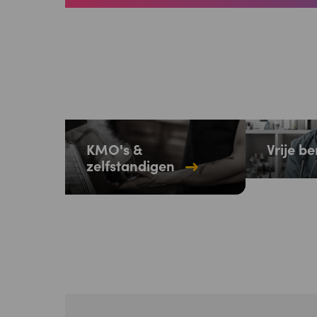
KMO's &
Vrije b
zelfstandigen