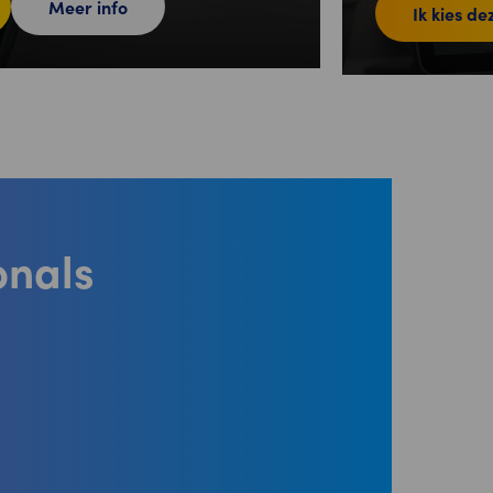
Meer info
Ik kies de
onals