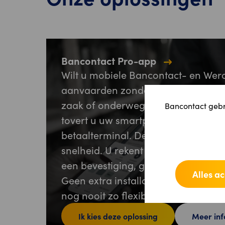
Bancontact Pro-app
Wilt u mobiele Bancontact- en Wer
aanvaarden zonder kassa of betaal
zaak of onderweg? Met de Bancon
Bancontact gebru
tovert u uw smartphone om in een
betaalterminal. Deze oplossing is g
snelheid. U rekent een aankoop af e
een bevestiging, gewoon met uw s
Alles a
Geen extra installatie of materiaal
nog nooit zo flexibel.
Ik kies deze oplossing
Meer inf