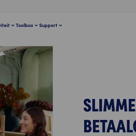
iteit
Toolbox
Support
SLIMME
BETAAL