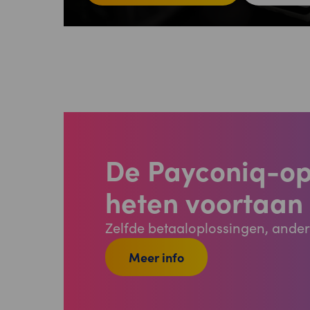
De Payconiq-op
heten voortaan
Zelfde betaaloplossingen, ande
Meer info