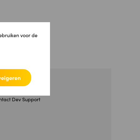
gebruiken voor de
weigeren
NTWIKKELAAR
veloper portaal
ntact Dev Support