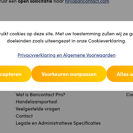
open sollicitatie
rust een
naar
hr@bancontact.com
ikt cookies op deze site. Met uw toestemming zullen wij ze 
doeleinden zoals uiteengezet in onze Cookieverklaring.
Privacyverklaring en Algemene Voorwaarden
ccepteren
Voorkeuren aanpassen
Alles 
PROFESSIONEEL
O
Onze oplossingen
De
Wat is Bancontact Pro?
Co
Handelaarsportaal
Veelgestelde vragen
Contact
Legale en Administratieve Specificaties