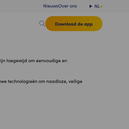
Nieuws
Over ons
NL
Download de app
zijn toegewijd om eenvoudige en
euwe technologieën om naadloze, veilige