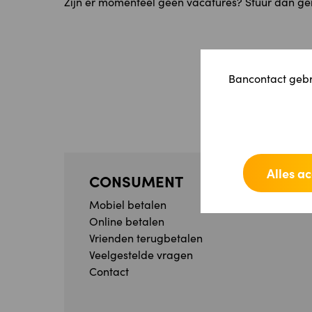
Zijn er momenteel geen vacatures? Stuur dan ge
Bancontact gebru
Alles a
CONSUMENT
Mobiel betalen
Online betalen
Vrienden terugbetalen
Veelgestelde vragen
Contact