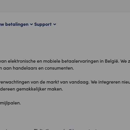
uw betalingen
Support
n elektronische en mobiele betaalervaringen in België. We 
n aan handelaars en consumenten.
n en verwachtingen van de markt van vandaag. We integreren ni
iedereen gemakkelijker maken.
mijlpalen.