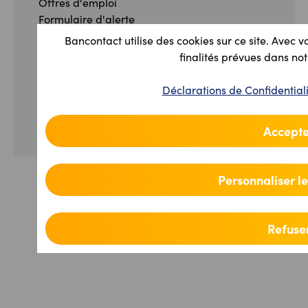
Offres d'emploi
Formulaire d'alerte
Formulaire de plainte
Bancontact utilise des cookies sur ce site. Avec v
finalités prévues dans not
Facebook
Instagram
YouTube
Linkedin
Déclaration de Confidentialité et Conditions
Déclarations de Confidential
générales
Déclaration sur la loi d'Accessibilité
Gérez vos préférences de cookies
Accepte
Personnaliser l
Refuser