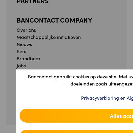
PARTNERS
BANCONTACT COMPANY
Over ons
Maatschappelijke initiatieven
Nieuws
Pers
Brandbook
Jobs
Meldingsformulier
Bancontact gebruikt cookies op deze site. Met u
Klachtenformulier
doeleinden zoals uiteengezet
Facebook
Instagram
YouTube
Linkedin
Privacyverklaring en 
Privacyverklaring en Algemene voorwaarden
Toegankelijkheidsverklaring
Beheer uw cookie-voorkeuren
Alles acc