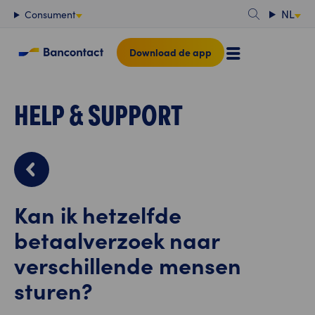
Content
NL
Consument
Download de app
HELP & SUPPORT
Kan ik hetzelfde
betaalverzoek naar
verschillende mensen
sturen?