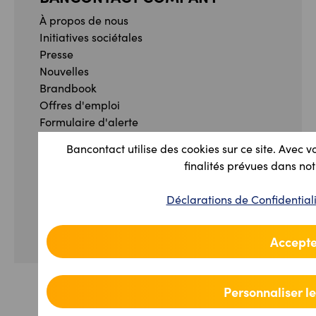
À propos de nous
Initiatives sociétales
Presse
Nouvelles
Brandbook
Offres d'emploi
Formulaire d'alerte
Formulaire de plainte
Bancontact utilise des cookies sur ce site. Avec v
finalités prévues dans not
Facebook
Instagram
YouTube
Linkedin
Déclaration de Confidentialité et Conditions
Déclarations de Confidential
générales
Déclaration sur la loi d'Accessibilité
Gérez vos préférences de cookies
Accepte
Personnaliser l