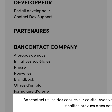
DÉVELOPPEUR
Portail développeur
Contact Dev Support
PARTENAIRES
BANCONTACT COMPANY
À propos de nous
Initiatives sociétales
Presse
Nouvelles
Brandbook
Offres d'emploi
Formulaire d'alerte
Formulaire de plainte
Bancontact utilise des cookies sur ce site. Avec v
finalités prévues dans not
Facebook
Instagram
YouTube
Linkedin