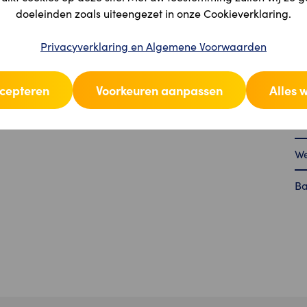
doeleinden zoals uiteengezet in onze Cookieverklaring.
Ba
Privacyverklaring en Algemene Voorwaarden
Ee
ccepteren
Voorkeuren aanpassen
Alles 
Aa
Mi
We
Ba