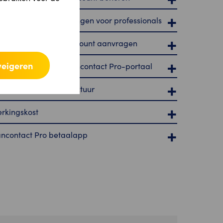
ncontact Pro-oplossingen voor professionals
n Bancontact Pro-account aanvragen
weigeren
n de slag met het Bancontact Pro-portaal
jn Bancontact Pro-factuur
rkingskost
ncontact Pro betaalapp