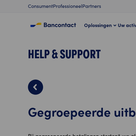
Content
Consument
Professioneel
Partners
Oplossingen
Uw activ
HELP & SUPPORT
Gegroepeerde uitb