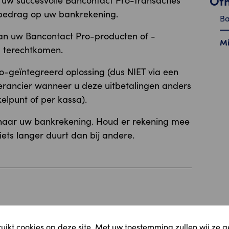
Ot
 uw succesvolle Bancontact Pro-transacties
 bedrag op uw bankrekening.
Ba
van uw Bancontact Pro-producten of -
Mi
g terechtkomen.
o-geïntegreerd oplossing (dus NIET via een
erancier wanneer u deze uitbetalingen anders
elpunt of per kassa).
naar uw bankrekening. Houd er rekening mee
ets langer duurt dan bij andere.
Mi
ikt cookies op deze site. Met uw toestemming zullen wij ze 