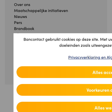
Over ons
Maatschappelijke initiatieven
Nieuws
Pers
Brandbook
Jobs
Bancontact gebruikt cookies op deze site. Met u
Meldingsformulier
doeleinden zoals uiteengezet
Klachtenformulier
Privacyverklaring en 
Facebook
Instagram
YouTube
Linkedin
Privacyverklaring en Algemene voorwaarden
Toegankelijkheidsverklaring
Alles acc
Beheer uw cookie-voorkeuren
Voorkeuren 
Alles we