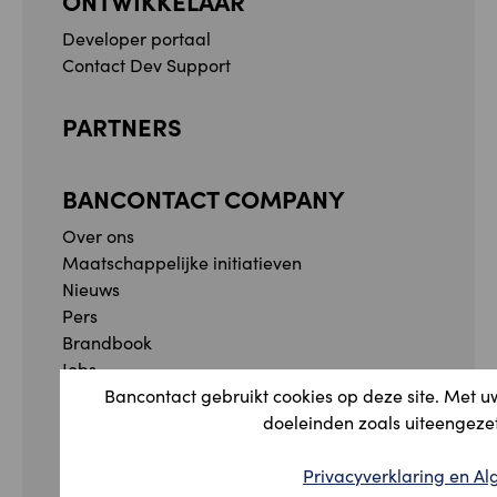
ONTWIKKELAAR
Developer portaal
Contact Dev Support
PARTNERS
BANCONTACT COMPANY
Over ons
Maatschappelijke initiatieven
Nieuws
Pers
Brandbook
Jobs
Meldingsformulier
Bancontact gebruikt cookies op deze site. Met u
Klachtenformulier
doeleinden zoals uiteengezet
Facebook
Instagram
YouTube
Linkedin
Privacyverklaring en 
Privacyverklaring en Algemene voorwaarden