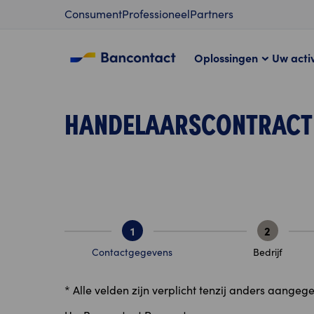
Content
Consument
Professioneel
Partners
Oplossingen
Uw activ
HANDELAARSCONTRACT
1
2
Contactgegevens
Bedrijf
* Alle velden zijn verplicht tenzij anders aangeg