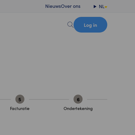
Nieuws
Over ons
NL
Log in
5
6
Facturatie
Ondertekening