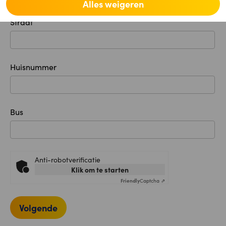
Alles weigeren
Straat
Huisnummer
Bus
Anti-robotverificatie
Klik om te starten
Friendly
Captcha ⇗
Volgende