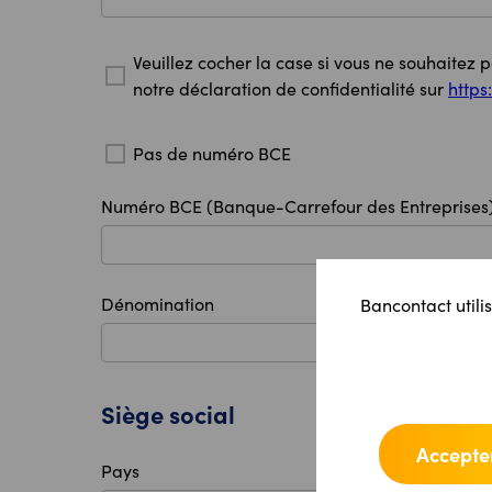
Veuillez cocher la case si vous ne souhaitez 
notre déclaration de confidentialité sur
https
Pas de numéro BCE
Numéro BCE (Banque-Carrefour des Entreprises
Dénomination
Bancontact utilis
Siège social
Accepter
Pays