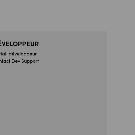
ÉVELOPPEUR
rtail développeur
ntact Dev Support