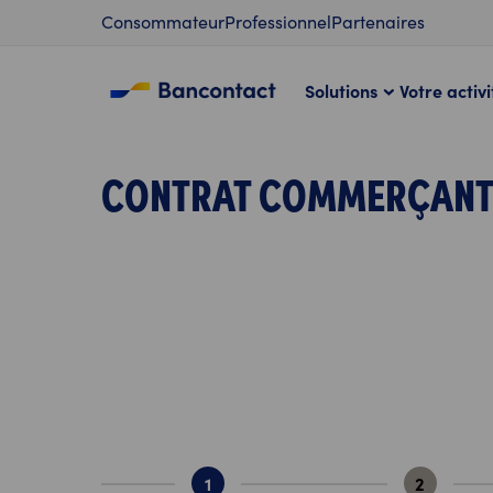
Contenu
Consommateur
Professionnel
Partenaires
Solutions
Votre activi
CONTRAT COMMERÇANT
1
2