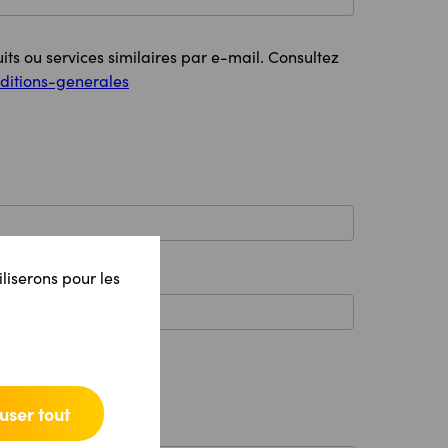
its ou services similaires par e-mail. Consultez
ditions-generales
iliserons pour les
user tout