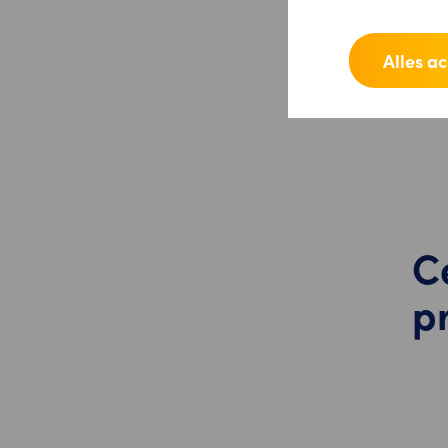
Alles a
C
p