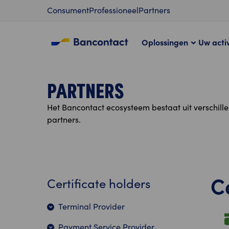
Content
Consument
Professioneel
Partners
Oplossingen
Uw activ
PARTNERS
Het Bancontact ecosysteem bestaat uit verschillen
partners.
C
Certificate holders
Terminal Provider
Payment Service Provider