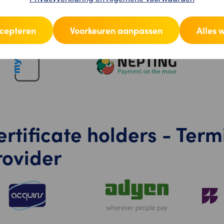
ccepteren
Voorkeuren aanpassen
Alles 
ertificate holders - Term
rovider