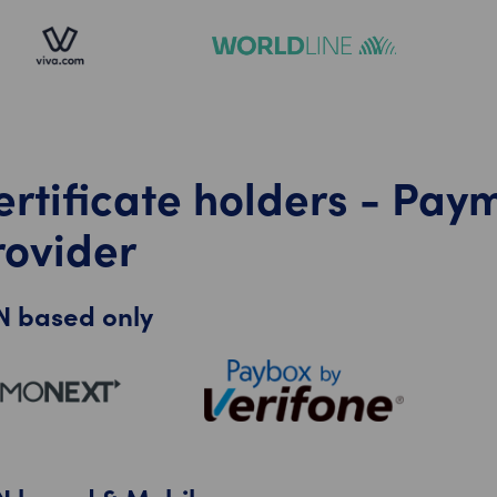
ertificate holders - Pay
rovider
N based only