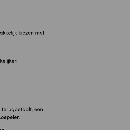
akkelijk kiezen met
elijker.
d terugbetaalt, een
soepeler.
it.