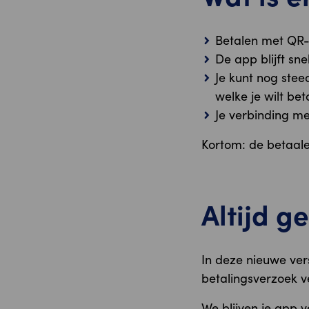
Betalen met QR-
De app blijft sne
Je kunt nog stee
welke je wilt bet
Je verbinding me
Kortom: de betaale
Altijd g
In deze nieuwe vers
betalingsverzoek ve
We blijven je app v