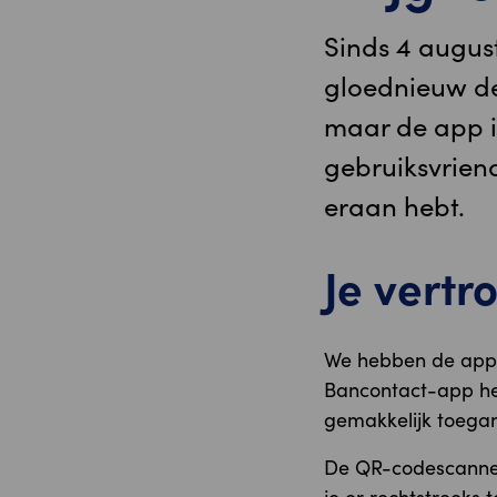
Sinds 4 augus
gloednieuw des
maar de app is
gebruiksvriend
eraan hebt.
Je vert
We hebben de app 
Bancontact-app hee
gemakkelijk toegang
De QR-codescanner 