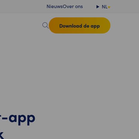
Nieuws
Over ons
NL
Download de app
t-app
k