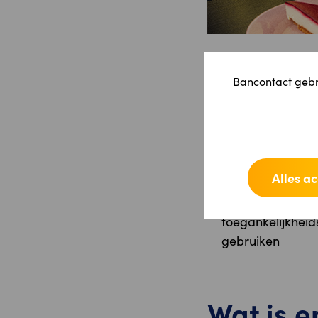
Bancontact gebru
Wat is e
Vereenvoudigde 
het startscherm.
Alles a
Snellere toegan
Fris en toegankel
toegankelijkhei
gebruiken
Wat is e