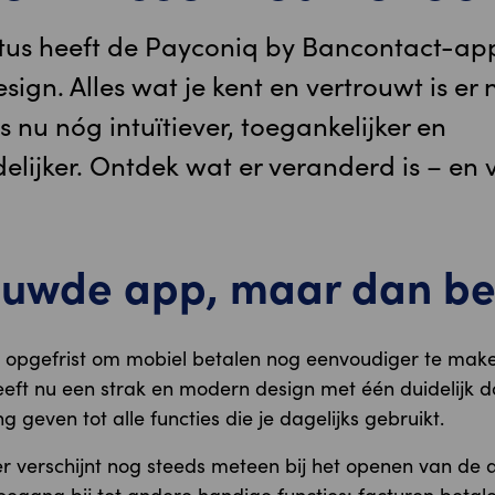
tus heeft de Payconiq by Bancontact-ap
ign. Alles wat je kent en vertrouwt is er 
 nu nóg intuïtiever, toegankelijker en
elijker. Ontdek wat er veranderd is – en v
rouwde app, maar dan be
opgefrist om mobiel betalen nog eenvoudiger te make
ft nu een strak en modern design met één duidelijk doe
 geven tot alle functies die je dagelijks gebruikt.
verschijnt nog steeds meteen bij het openen van de a