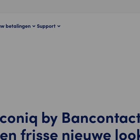
uw betalingen
Support
coniq by Bancontac
een frisse nieuwe loo