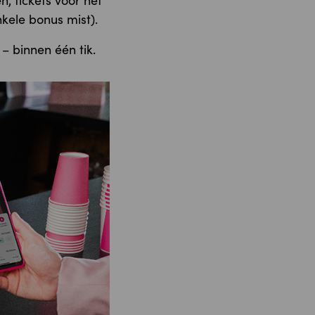
n, tickets voor het
kele bonus mist).
– binnen één tik.