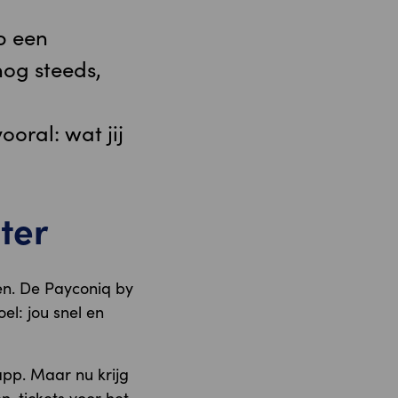
p een
nog steeds,
ooral: wat jij
ter
n. De Payconiq by
l: jou snel en
pp. Maar nu krijg