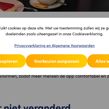
ikt cookies op deze site. Met uw toestemming zullen wij ze 
r nieuw
doeleinden zoals uiteengezet in onze Cookieverklaring.
Privacyverklaring en Algemene Voorwaarden
navigatie
: Alle betaalopties en functies zijn nu duideli
ccepteren
Voorkeuren aanpassen
Alles 
g
: Je hoeft niets meer te zoeken – alles staat waar je h
ijk design
: Een modern en vriendelijk uiterlijk dat ook 
dsnormen, zodat meer mensen de app comfortabel en z
r niet veranderd