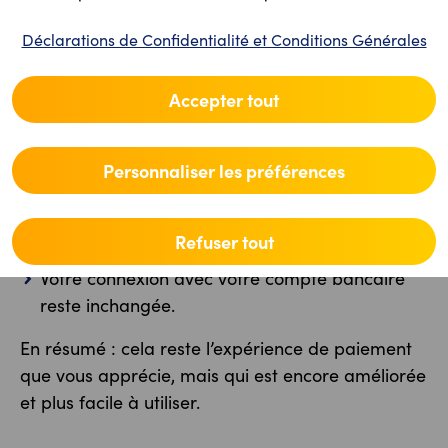
Déclarations de Confidentialité et Conditions Générales
Ce qui n’a pas changé
Accepter tout
Payer avec des codes QR reste tout aussi
simple.
L’app reste rapide, sécurisée et fiable.
Personnaliser les préférences
Ajoutez jusque 5 cartes de banques différentes.
Vous pouvez choisir facilement avec laquelle
Refuser tout
vous souhaiter payer.
Votre connexion avec votre compte bancaire
reste inchangée.
En résumé : cela reste l’expérience de paiement
que vous apprécie, mais qui est encore améliorée
et plus facile à utiliser.