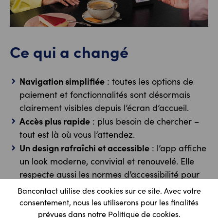
Ce qui a changé
Navigation simplifiée
: toutes les options de
paiement et fonctionnalités sont désormais
clairement visibles depuis l’écran d’accueil.
Accès plus rapide
: plus besoin de chercher –
tout est là où vous l’attendez.
Un design rafraîchi et accessible
: l’app affiche
un look moderne, convivial et renouvelé. Elle
respecte aussi les normes d’accessibilité pour
faciliter l’utilisation de l’app de manière
Bancontact utilise des cookies sur ce site. Avec votre
confortable et autonome à un plus grand
consentement, nous les utiliserons pour les finalités
nombre d’utilisateurs.
prévues dans notre Politique de cookies.