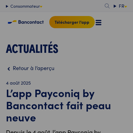
Contenu
FR
Consommateur
Télécharger l'app
ACTUALITÉS
Retour à l’aperçu
4 août 2025
L’app Payconiq by
Bancontact fait peau
neuve
Depuis le 4 août, l’app Payconiq by