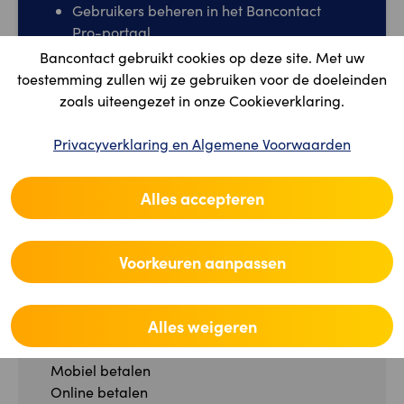
Gebruikers beheren in het Bancontact
Pro-portaal
Bancontact gebruikt cookies op deze site. Met uw
Naam/adres van mijn winkel bewerken
toestemming zullen wij ze gebruiken voor de doeleinden
Mijn account opzeggen
zoals uiteengezet in onze Cookieverklaring.
Ga naar het Bancontact Pro-
Privacyverklaring en Algemene Voorwaarden
portaal
Alles accepteren
Voorkeuren aanpassen
Alles weigeren
CONSUMENT
Mobiel betalen
Online betalen