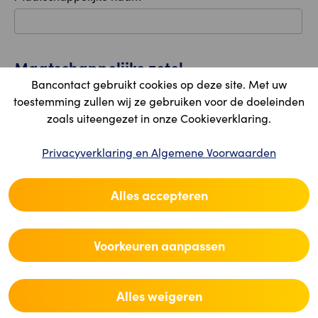
Maatschappelijke zetel
Bancontact gebruikt cookies op deze site. Met uw
toestemming zullen wij ze gebruiken voor de doeleinden
Land
zoals uiteengezet in onze Cookieverklaring.
Privacyverklaring en Algemene Voorwaarden
Postcode
Alles accepteren
Plaats
Voorkeuren aanpassen
Straat
Alles weigeren