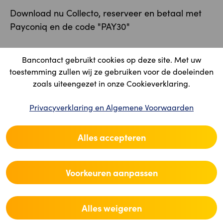
Download nu Collecto, reserveer en betaal met
Payconiq en de code "PAY30"
Download Collecto
Bancontact gebruikt cookies op deze site. Met uw
toestemming zullen wij ze gebruiken voor de doeleinden
zoals uiteengezet in onze Cookieverklaring.
Privacyverklaring en Algemene Voorwaarden
Alles accepteren
Voorkeuren aanpassen
Alles weigeren