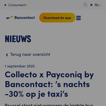
Content
NL
Consument
Download de app
NIEUWS
Terug naar overzicht
1 september 2025
Collecto x Payconiq by
Bancontact: ’s nachts
-30% op je taxi’s
Brussel stopt niet wanneer de laatste bus,