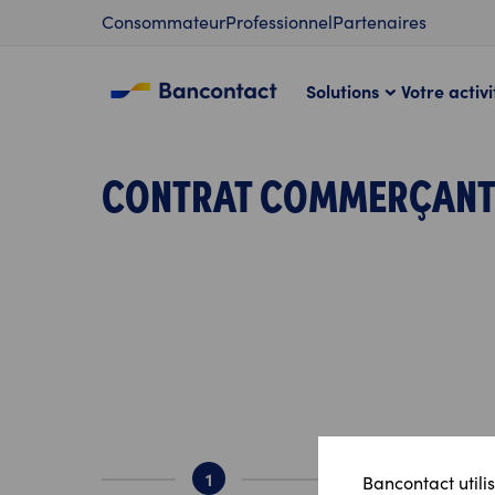
Contenu
Consommateur
Professionnel
Partenaires
Solutions
Votre activi
CONTRAT COMMERÇANT
1
2
Bancontact utilis