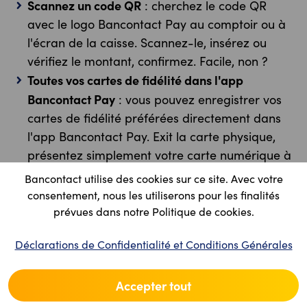
Scannez un code QR
: cherchez le code QR
avec le logo Bancontact Pay au comptoir ou à
l'écran de la caisse. Scannez-le, insérez ou
vérifiez le montant, confirmez. Facile, non ?
Toutes vos cartes de fidélité dans l'app
Bancontact Pay
: vous pouvez enregistrer vos
cartes de fidélité préférées directement dans
l'app Bancontact Pay. Exit la carte physique,
présentez simplement votre carte numérique à
la caisse du magasin pour collecter des points
Bancontact utilise des cookies sur ce site. Avec votre
ou obtenir des remises.
consentement, nous les utiliserons pour les finalités
prévues dans notre Politique de cookies.
Déclarations de Confidentialité et Conditions Générales
Payez d'un simple geste
Accepter tout