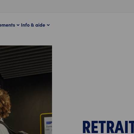
iements
Info & aide
RETRAI