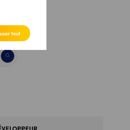
ts
user tout
ÉVELOPPEUR