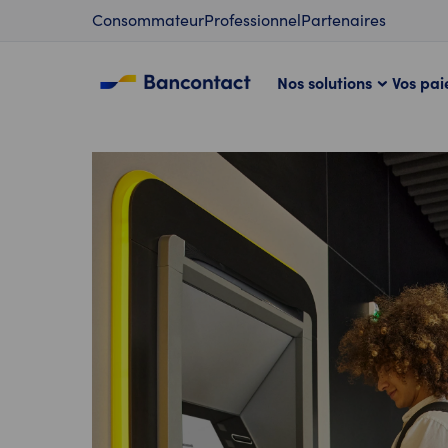
Contenu
Consommateur
Professionnel
Partenaires
Nos solutions
Vos pa