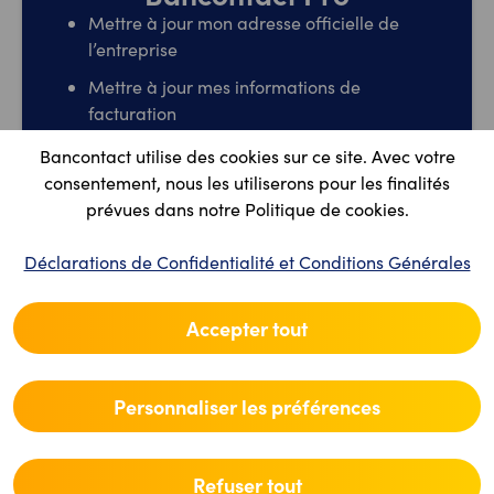
Mettre à jour mon adresse officielle de
l’entreprise
Mettre à jour mes informations de
facturation
Mettre à jour mon compte bancaire
Bancontact utilise des cookies sur ce site. Avec votre
consentement, nous les utiliserons pour les finalités
Gérer les utilisateurs dans le portail
prévues dans notre Politique de cookies.
Bancontact Pro
Modifier le nom/l'adresse de la boutique
Déclarations de Confidentialité et Conditions Générales
Résilier mon compte
Accepter tout
Aller au portail Bancontact Pro
Personnaliser les préférences
Refuser tout