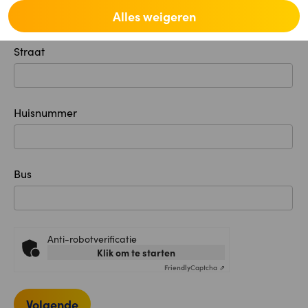
Alles weigeren
Straat
Huisnummer
Bus
Anti-robotverificatie
Klik om te starten
Friendly
Captcha ⇗
Volgende