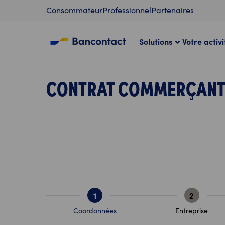
Contenu
Consommateur
Professionnel
Partenaires
Solutions
Votre activi
CONTRAT COMMERÇANT
1
2
Coordonnées
Entreprise