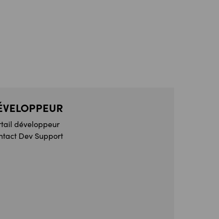
ÉVELOPPEUR
rtail développeur
ntact Dev Support