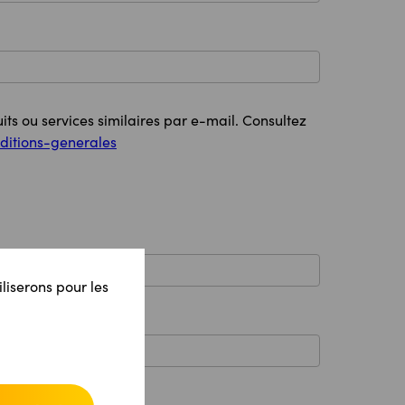
its ou services similaires par e-mail. Consultez
ditions-generales
iliserons pour les