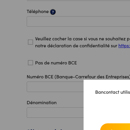
Téléphone
?
Veuillez cocher la case si vous ne souhaitez 
notre déclaration de confidentialité sur
https
Pas de numéro BCE
Numéro BCE (Banque-Carrefour des Entreprises
Bancontact utilis
Dénomination