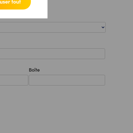
user tout
Boîte