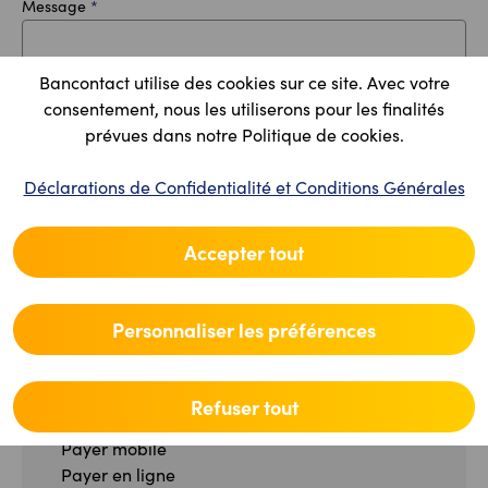
Message
*
Bancontact utilise des cookies sur ce site. Avec votre
consentement, nous les utiliserons pour les finalités
prévues dans notre Politique de cookies.
Vérification Anti-Robot
Déclarations de Confidentialité et Conditions Générales
Cliquez ici pour vérifier
Friendly
Captcha ⇗
Accepter tout
Envoyer
Personnaliser les préférences
Refuser tout
CONSOMMATEUR
Payer mobile
Payer en ligne