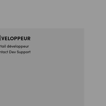
ÉVELOPPEUR
rtail développeur
ntact Dev Support