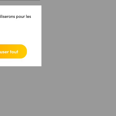
iliserons pour les
user tout