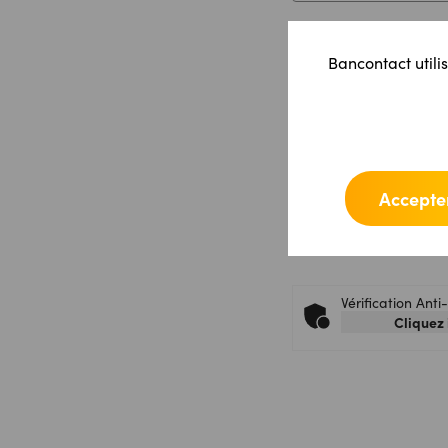
Nom du magasin
*
Bancontact utilis
Message
*
Accepter
Vérification Ant
Cliquez 