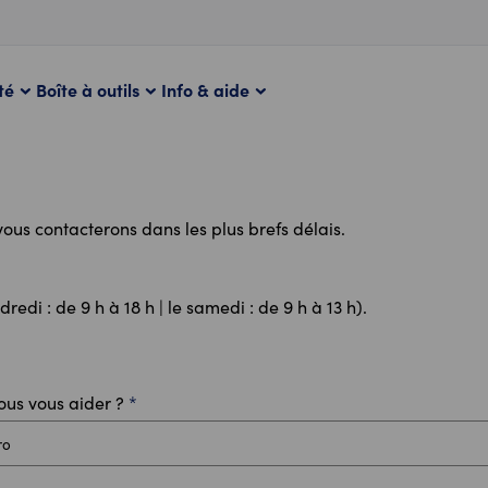
té
Boîte à outils
Info & aide
 vous contacterons dans les plus brefs délais.
redi : de 9 h à 18 h | le samedi : de 9 h à 13 h).
us vous aider ?
*