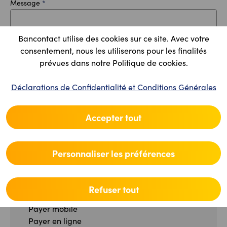
Message
*
Bancontact utilise des cookies sur ce site. Avec votre
consentement, nous les utiliserons pour les finalités
prévues dans notre Politique de cookies.
Vérification Anti-Robot
Déclarations de Confidentialité et Conditions Générales
Cliquez ici pour vérifier
Friendly
Captcha ⇗
Accepter tout
Envoyer
Personnaliser les préférences
Refuser tout
CONSOMMATEUR
Payer mobile
Payer en ligne